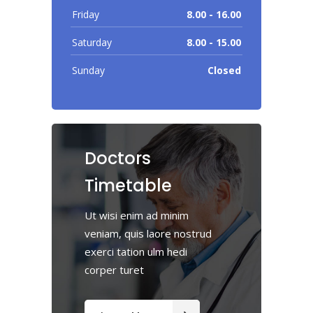
Friday
8.00 - 16.00
Saturday
8.00 - 15.00
Sunday
Closed
Doctors
Timetable
Ut wisi enim ad minim
veniam, quis laore nostrud
exerci tation ulm hedi
corper turet