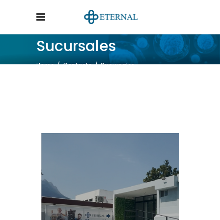
Sucursales
Home
/
Contacto
/
Sucursales
Ver Sucursal