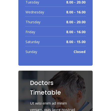
Tuesday
8.00 - 20.00
Wednesday
8.00 - 16.00
Thursday
8.00 - 20.00
Friday
8.00 - 16.00
Saturday
8.00 - 15.00
Sunday
Closed
Doctors
Timetable
Ut wisi enim ad minim
veniam, quis laore nostrud