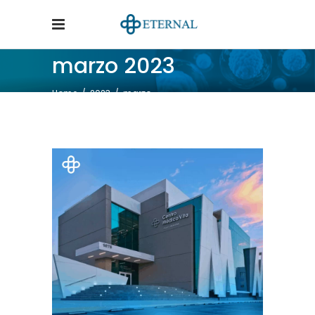
marzo 2023
Home
/
2023
/
marzo