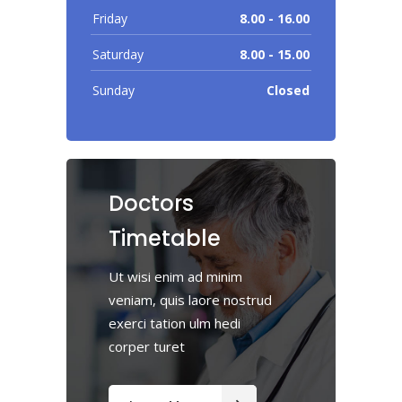
Friday
8.00 - 16.00
Saturday
8.00 - 15.00
Sunday
Closed
Doctors
Timetable
Ut wisi enim ad minim
veniam, quis laore nostrud
exerci tation ulm hedi
corper turet