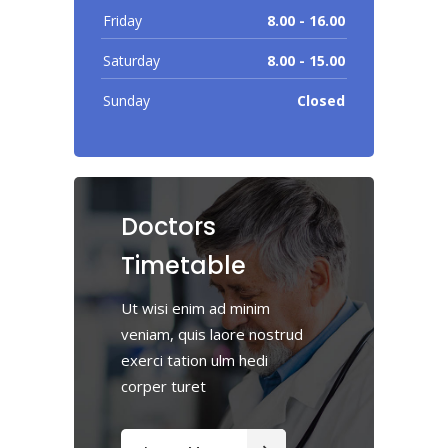
Friday
8.00 - 16.00
Saturday
8.00 - 15.00
Sunday
Closed
Doctors
Timetable
Ut wisi enim ad minim
veniam, quis laore nostrud
exerci tation ulm hedi
corper turet